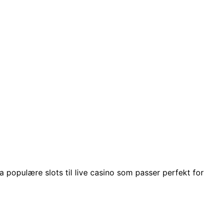
a populære slots til live casino som passer perfekt for